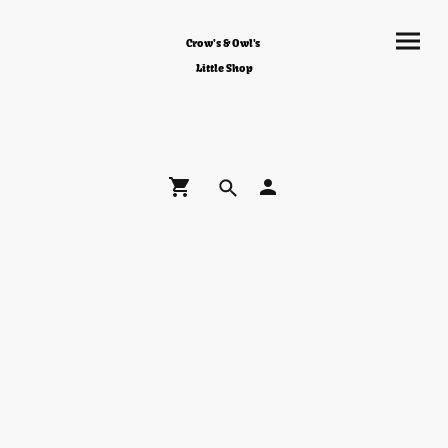
Crow's & Owl's
Little Shop