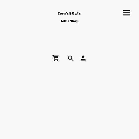
Crow's & Owl's
Little Shop