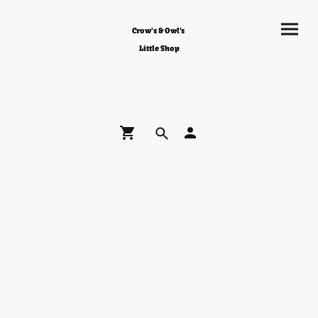
Crow's & Owl's
Little Shop