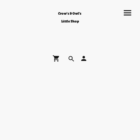
Crow's & Owl's
Little Shop