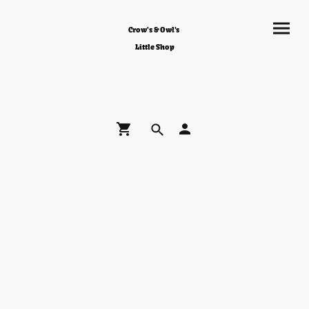
Crow's & Owl's
Little Shop