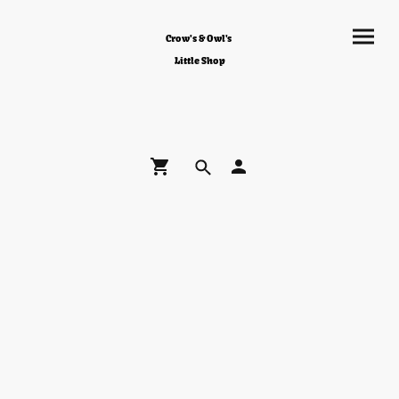
Crow's & Owl's
Little Shop