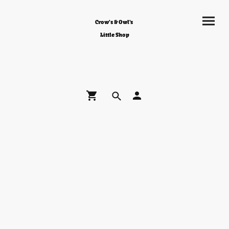
Crow's & Owl's
Little Shop