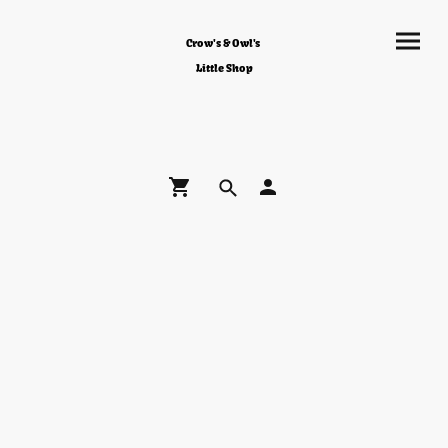
Crow's & Owl's
Little Shop