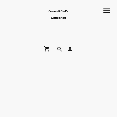
Crow's & Owl's
Little Shop