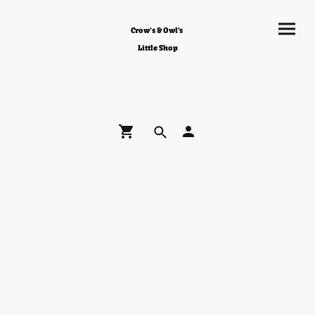
Crow's & Owl's
Little Shop