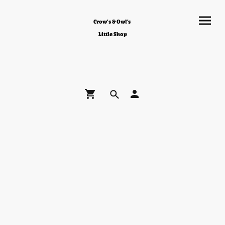
Crow's & Owl's
Little Shop