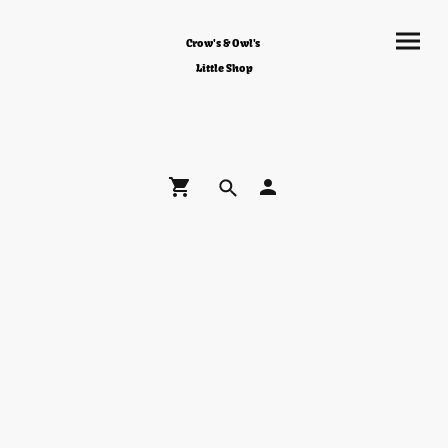
Crow's & Owl's
Little Shop