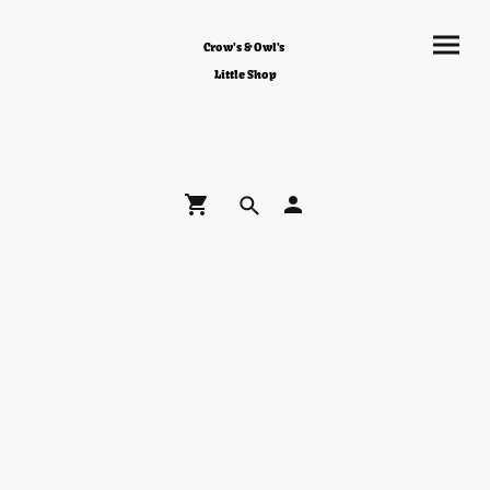
Crow's & Owl's
Little Shop