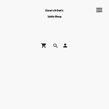
Crow's & Owl's
Little Shop