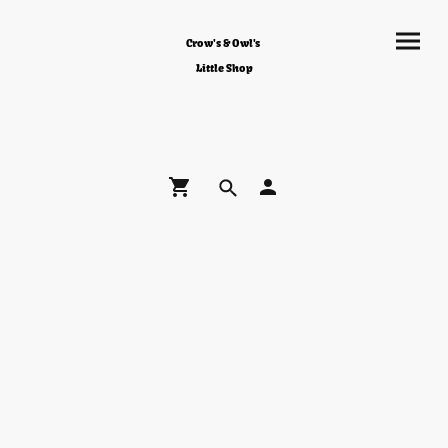
Crow's & Owl's
Little Shop