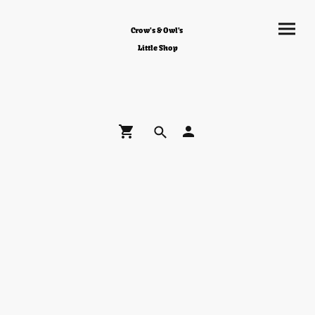
Crow's & Owl's
Little Shop