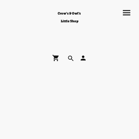
Crow's & Owl's
Little Shop