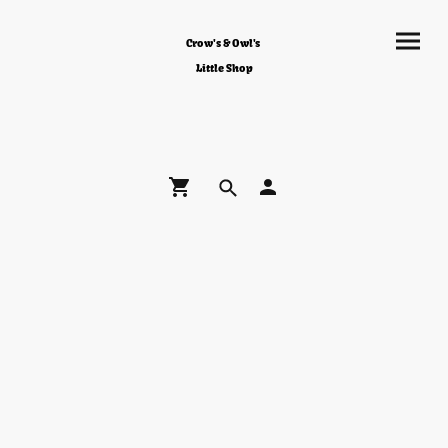
Crow's & Owl's
Little Shop