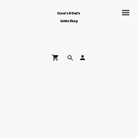
Crow's & Owl's
Little Shop