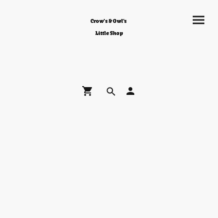
Crow's & Owl's
Little Shop