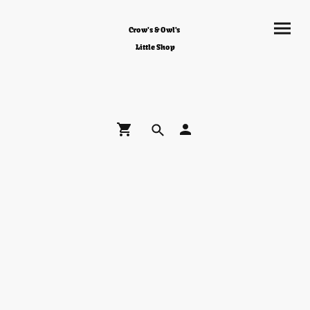
Crow's & Owl's
Little Shop