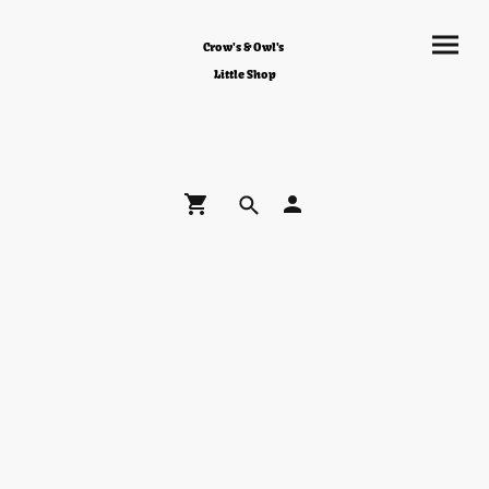
Crow's & Owl's
Little Shop