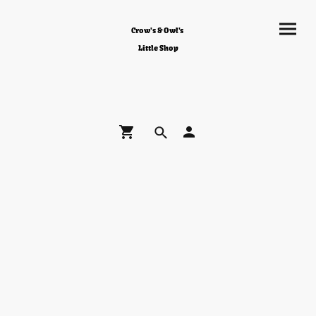
Crow's & Owl's
Little Shop