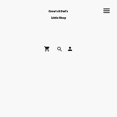
Crow's & Owl's
Little Shop