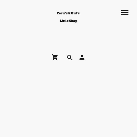
Crow's & Owl's
Little Shop