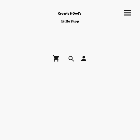
Crow's & Owl's
Little Shop