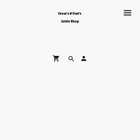
Crow's & Owl's
Little Shop