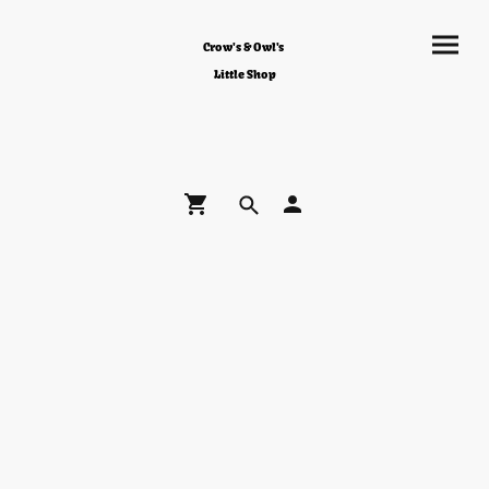
Crow's & Owl's
Little Shop