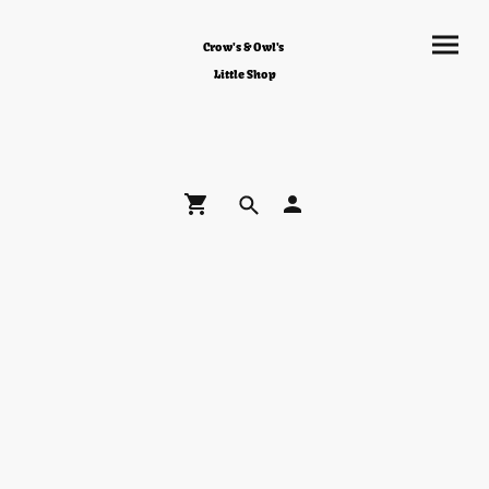
Crow's & Owl's
Little Shop