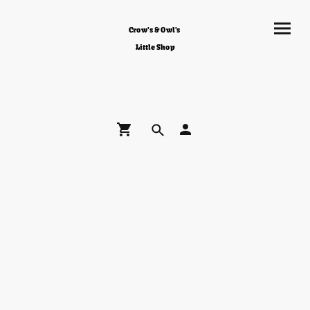
Crow's & Owl's
Little Shop