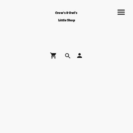
Crow's & Owl's
Little Shop