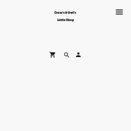
Crow's & Owl's
Little Shop