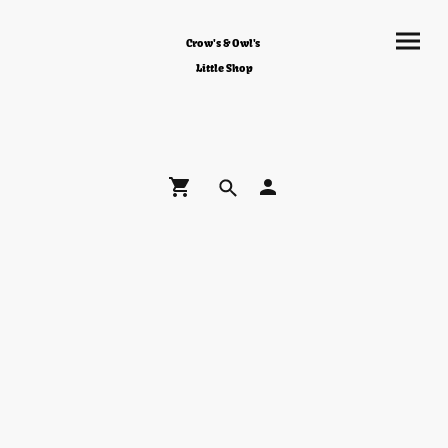
Crow's & Owl's
Little Shop