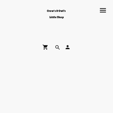
Crow's & Owl's
Little Shop