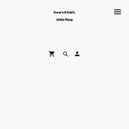
Crow's & Owl's
Little Shop