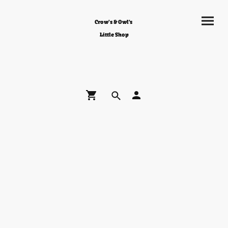
Crow's & Owl's
Little Shop