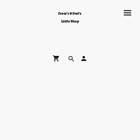
Crow's & Owl's
Little Shop