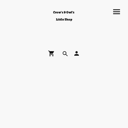
Crow's & Owl's
Little Shop