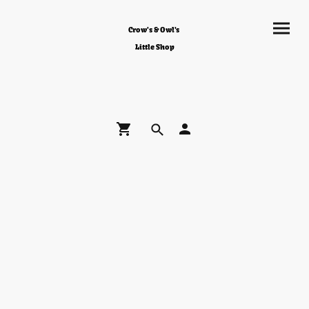
Crow's & Owl's
Little Shop