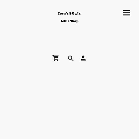
Crow's & Owl's
Little Shop