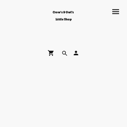
Crow's & Owl's
Little Shop