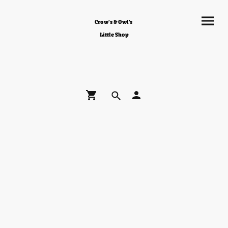
Crow's & Owl's
Little Shop